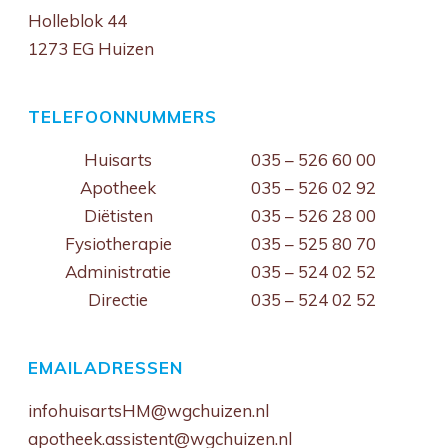
Holleblok 44
1273 EG Huizen
TELEFOONNUMMERS
Huisarts
035 – 526 60 00
Apotheek
035 – 526 02 92
Diëtisten
035 – 526 28 00
Fysiotherapie
035 – 525 80 70
Administratie
035 – 524 02 52
Directie
035 – 524 02 52
EMAILADRESSEN
infohuisartsHM@wgchuizen.nl
apotheek.assistent@wgchuizen.nl