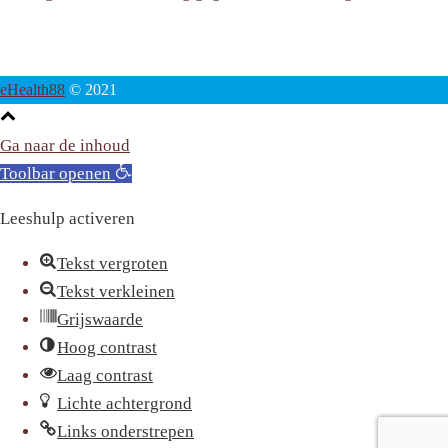
eHealth88
© 2021
Ga naar de inhoud
Toolbar openen
Leeshulp activeren
Tekst vergroten
Tekst verkleinen
Grijswaarde
Hoog contrast
Laag contrast
Lichte achtergrond
Links onderstrepen