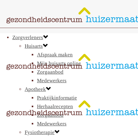
Zorgverleners
Huisarts
Afspraak maken
Mijn huisarts online
Zorgaanbod
Medewerkers
Apotheek
Praktijkinformatie
Herhaalrecepten
Zorgaanbod
Medewerkers
Fysiotherapie